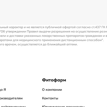
льный характер и не является публичной офертой согласно ст.437 ГК 
 "Об утверждении Правил выдачи разрешения на осуществление роз
вли и доставки указанных лекарственных препаратов гражданам и 
аратами для медицинского применения дистанционным способом".
го врачом, осуществляется до ближайшей аптеки.
Фитофарм
до Я
О компании
оизводителям
Контакты
о действующему
Юридические документы