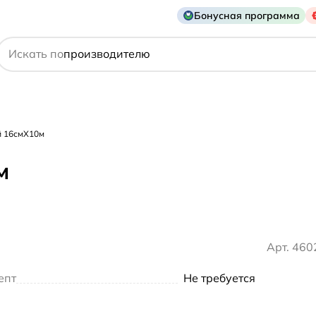
Бонусная программа
действующему веществу
Искать по
производителю
симптому
й 16смX10м
м
Арт. 46
епт
Не требуется