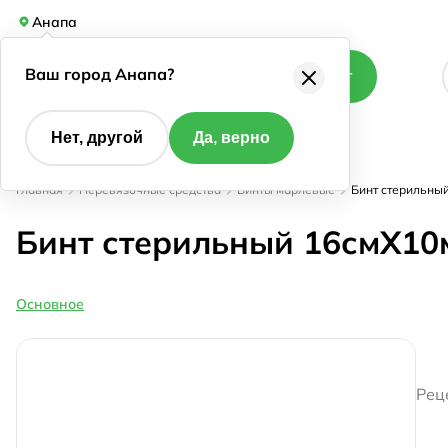
Анапа
Ваш город Анапа?
Каталог
Нет, другой
Да, верно
Главная
Перевязочные средства
Бинты марлевые
Бинт стерильны
Бинт стерильный 16смX10
Основное
Рец