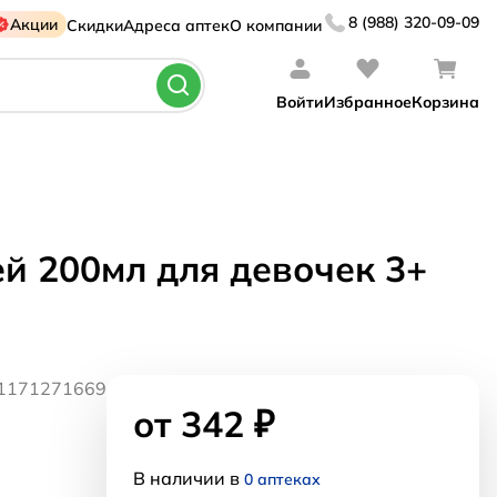
8 (988) 320-09-09
Акции
Скидки
Адреса аптек
О компании
Войти
Избранное
Корзина
й 200мл для девочек 3+
31171271669
от 342 ₽
В наличии в
0 аптеках