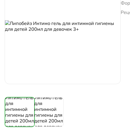
Фор
Рец