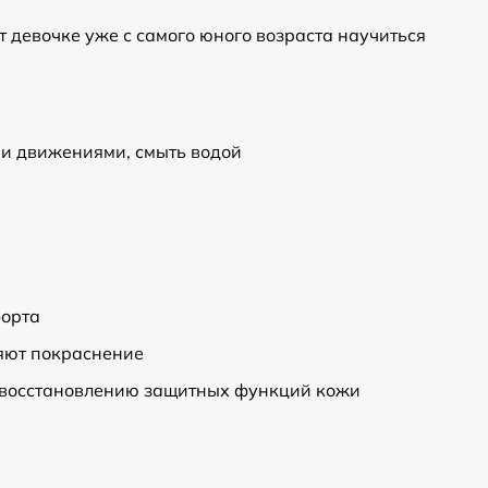
девочке уже с самого юного возраста научиться
ми движениями, смыть водой
форта
яют покраснение
т восстановлению защитных функций кожи