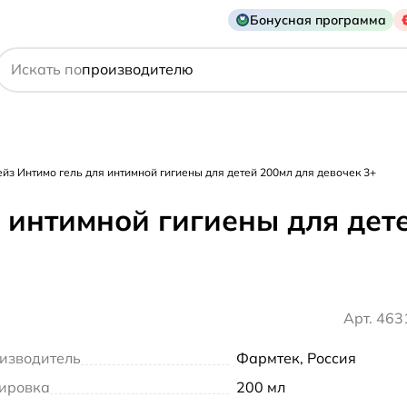
Бонусная программа
действующему веществу
Искать по
производителю
симптому
йз Интимо гель для интимной гигиены для детей 200мл для девочек 3+
 интимной гигиены для дете
Арт. 46
изводитель
Фармтек, Россия
ировка
200 мл