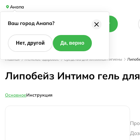
Анапа
Ваш город Анапа?
Каталог
Нет, другой
Да, верно
Главная
Женское здоровье
Средства для интимной гигиены
Липобе
Липобейз Интимо гель для
Основное
Инструкция
Про
Доз