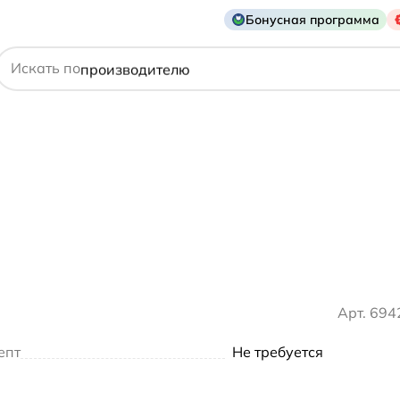
Бонусная программа
действующему веществу
Искать по
производителю
симптому
Арт. 69
епт
Не требуется