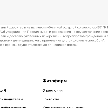
льный характер и не является публичной офертой согласно ст.437 ГК 
 "Об утверждении Правил выдачи разрешения на осуществление роз
вли и доставки указанных лекарственных препаратов гражданам и 
аратами для медицинского применения дистанционным способом".
го врачом, осуществляется до ближайшей аптеки.
Фитофарм
до Я
О компании
оизводителям
Контакты
о действующему
Юридические документы