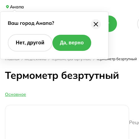
Анапа
Ваш город Анапа?
Каталог
Нет, другой
Да, верно
Главная
Медтехника
Термометры б/ртутные
Термометр безртутный
Термометр безртутный
Основное
Рец