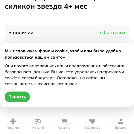
силикон звезда 4+ мес
В наличии
в 0 аптеках
Мы используем файлы cookie, чтобы вам было удобно
Характеристики
пользоваться нашим сайтом.
Рецепт
Они помогают запомнить ваши предпочтения и обеспечить
Не требуется
безопасность данных. Вы можете управлять настройками
cookie в своем браузере. Оставаясь на сайте, вы
Цена действительна только при оформлении онлайн
соглашаетесь с их использованием.
Нет в наличии
Принять
Главная
Каталог
Корзина
Избранное
Профиль