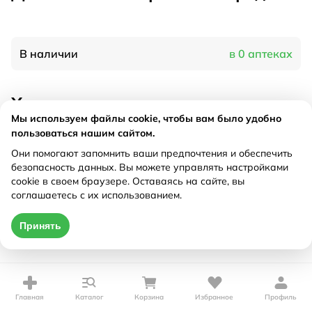
В наличии
в 0 аптеках
Характеристики
Мы используем файлы cookie, чтобы вам было удобно
Рецепт
Не требуется
пользоваться нашим сайтом.
Они помогают запомнить ваши предпочтения и обеспечить
безопасность данных. Вы можете управлять настройками
Цена действительна только при оформлении онлайн
cookie в своем браузере. Оставаясь на сайте, вы
соглашаетесь с их использованием.
Нет в наличии
Принять
Главная
Каталог
Корзина
Избранное
Профиль