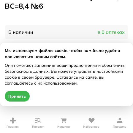
BC=8,4 №6
В наличии
в 0 аптеках
Мы используем файлы cookie, чтобы вам было удобно
Характеристики
пользоваться нашим сайтом.
Рецепт
Они помогают запомнить ваши предпочтения и обеспечить
Не требуется
безопасность данных. Вы можете управлять настройками
cookie в своем браузере. Оставаясь на сайте, вы
Цена действительна только при оформлении онлайн
соглашаетесь с их использованием.
Нет в наличии
Принять
Главная
Каталог
Корзина
Избранное
Профиль