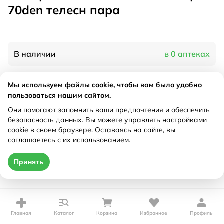
70den телесн пара
В наличии
в 0 аптеках
Мы используем файлы cookie, чтобы вам было удобно
Характеристики
пользоваться нашим сайтом.
Рецепт
Они помогают запомнить ваши предпочтения и обеспечить
Не требуется
безопасность данных. Вы можете управлять настройками
cookie в своем браузере. Оставаясь на сайте, вы
Цена действительна только при оформлении онлайн
соглашаетесь с их использованием.
Нет в наличии
Принять
Главная
Каталог
Корзина
Избранное
Профиль