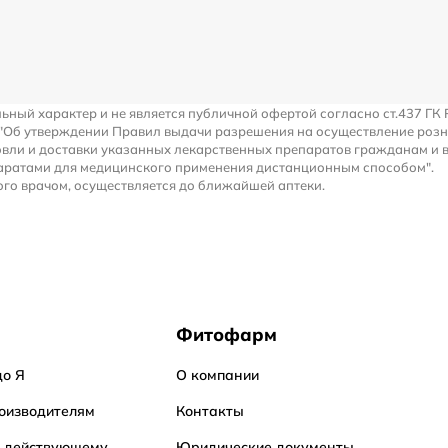
льный характер и не является публичной офертой согласно ст.437 ГК 
 "Об утверждении Правил выдачи разрешения на осуществление роз
вли и доставки указанных лекарственных препаратов гражданам и 
аратами для медицинского применения дистанционным способом".
го врачом, осуществляется до ближайшей аптеки.
Фитофарм
до Я
О компании
оизводителям
Контакты
о действующему
Юридические документы