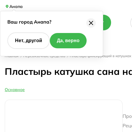
Анапа
Ваш город Анапа?
Каталог
Нет, другой
Да, верно
Главная
Перевязочные средства
Пластырь фиксирующий в катушках 
Пластырь катушка сана на
Основное
Про
Рец