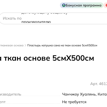
Бонусная программа
действующему веществу
Искать по
производителю
симптому
тканевая основа
Пластырь катушка сана на ткан основе 5смX500см
 ткан основе 5смX500см
Арт. 46
изводитель
Чанчжоу Хуалянь, Кит
епт
Не требуется