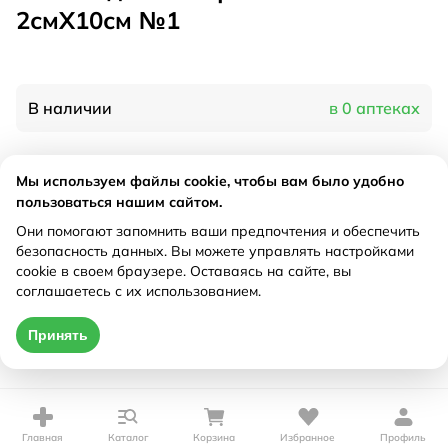
2смX10см №1
В наличии
в 0 аптеках
Характеристики
Мы используем файлы cookie, чтобы вам было удобно
пользоваться нашим сайтом.
Производитель
Эббот, Россия
Они помогают запомнить ваши предпочтения и обеспечить
Рецепт
Не требуется
безопасность данных. Вы можете управлять настройками
cookie в своем браузере. Оставаясь на сайте, вы
соглашаетесь с их использованием.
Цена действительна только при оформлении онлайн
Принять
Нет в наличии
Главная
Каталог
Корзина
Избранное
Профиль