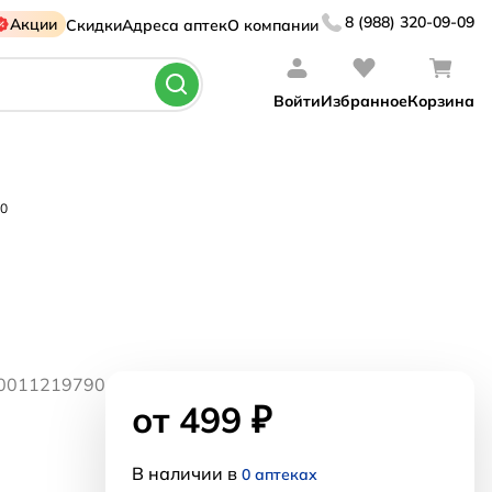
8 (988) 320-09-09
Акции
Скидки
Адреса аптек
О компании
Войти
Избранное
Корзина
30
60011219790
от 499 ₽
В наличии в
0 аптеках