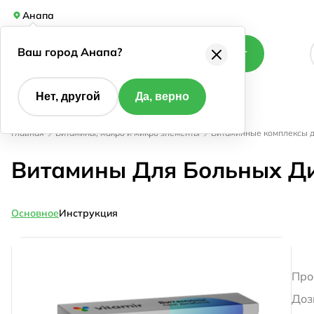
Анапа
Ваш город Анапа?
Каталог
Нет, другой
Да, верно
Главная
Витамины, макро и микро элементы
Витаминные комплексы д
Витамины Для Больных Ди
Основное
Инструкция
Про
Доз