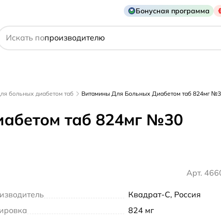
Бонусная программа
действующему веществу
Искать по
производителю
симптому
ля больных диабетом таб
Витамины Для Больных Диабетом таб 824мг №
абетом таб 824мг №30
Арт. 46
изводитель
Квадрат-С, Россия
ировка
824 мг