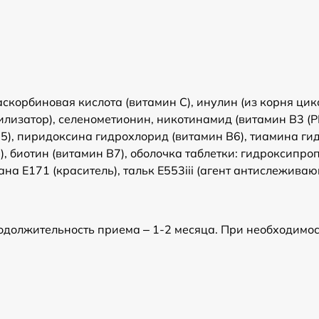
скорбиновая кислота (витамин С), инулин (из корня цик
лизатор), селенометионин, никотинамид (витамин В3 (РР
5), пиридоксина гидрохлорид (витамин В6), тиамина ги
), биотин (витамин В7), оболочка таблетки: гидроксипро
ана Е171 (краситель), тальк Е553iii (агент антислежива
Продолжительность приема – 1-2 месяца. При необходим