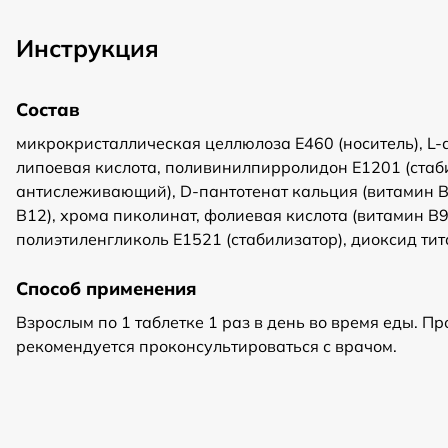
Инструкция
Состав
микрокристаллическая целлюлоза Е460 (носитель), L-а
липоевая кислота, поливинилпирролидон Е1201 (стаби
антислеживающий), D-пантотенат кальция (витамин В
В12), хрома пиколинат, фолиевая кислота (витамин В9
полиэтиленгликоль Е1521 (стабилизатор), диоксид тит
Способ применения
Взрослым по 1 таблетке 1 раз в день во время еды. 
рекомендуется проконсультироваться с врачом.