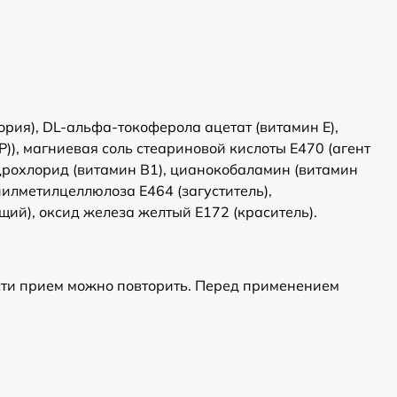
ория), DL-альфа-токоферола ацетат (витамин Е),
)), магниевая соль стеариновой кислоты Е470 (агент
дрохлорид (витамин В1), цианокобаламин (витамин
пилметилцеллюлоза Е464 (загуститель),
ющий), оксид железа желтый Е172 (краситель).
ости прием можно повторить. Перед применением