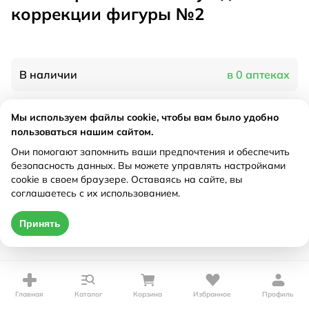
коррекции фигуры №2
В наличии
в 0 аптеках
Мы используем файлы cookie, чтобы вам было удобно
Характеристики
пользоваться нашим сайтом.
Рецепт
Они помогают запомнить ваши предпочтения и обеспечить
Не требуется
безопасность данных. Вы можете управлять настройками
cookie в своем браузере. Оставаясь на сайте, вы
Цена действительна только при оформлении онлайн
соглашаетесь с их использованием.
Нет в наличии
Принять
Главная
Каталог
Корзина
Избранное
Профиль