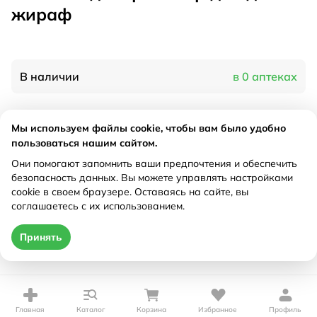
жираф
В наличии
в 0 аптеках
Характеристики
Мы используем файлы cookie, чтобы вам было удобно
пользоваться нашим сайтом.
Производитель
Рокси Кидс, Россия
Они помогают запомнить ваши предпочтения и обеспечить
Рецепт
Не требуется
безопасность данных. Вы можете управлять настройками
cookie в своем браузере. Оставаясь на сайте, вы
соглашаетесь с их использованием.
Цена действительна только при оформлении онлайн
Принять
Нет в наличии
Главная
Каталог
Корзина
Избранное
Профиль