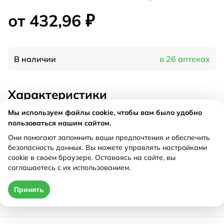
от 432,96 ₽
В наличии
в 26 аптеках
Характеристики
Мы используем файлы cookie, чтобы вам было удобно
Производитель
Бауш Хелс, Италия
пользоваться нашим сайтом.
Дествующее вещество
Тетризолин
Они помогают запомнить ваши предпочтения и обеспечить
Рецепт
Не требуется
безопасность данных. Вы можете управлять настройками
cookie в своем браузере. Оставаясь на сайте, вы
соглашаетесь с их использованием.
Цена действительна только при оформлении онлайн
Принять
от 432,96 ₽
Купить