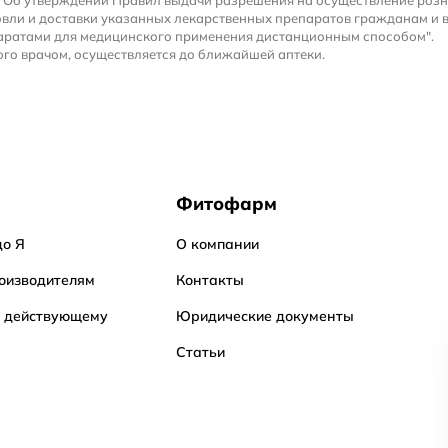
 "Об утверждении Правил выдачи разрешения на осуществление роз
вли и доставки указанных лекарственных препаратов гражданам и 
аратами для медицинского применения дистанционным способом".
го врачом, осуществляется до ближайшей аптеки.
Фитофарм
до Я
О компании
оизводителям
Контакты
о действующему
Юридические документы
Статьи