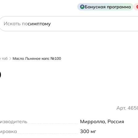
Бонусная программа
производителю
Искать по
симптому
 таб
Масло Льняное капс №100
0
Арт. 46
изводитель
Мирролла, Россия
ировка
300 мг