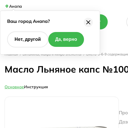
Анапа
Ваш город Анапа?
Каталог
Нет, другой
Да, верно
Главная
Витамины, макро и микро элементы
Омега-3-6-9 содержащие
Масло Льняное капс №10
Основное
Инструкция
Про
Доз