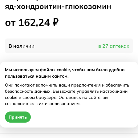
яд-хондроитин-глюкозамин
от 162,24 ₽
В наличии
в 27 аптеках
Характеристики
Мы используем файлы cookie, чтобы вам было удобно
пользоваться нашим сайтом.
Производитель
Фора-фарм, Россия
Они помогают запомнить ваши предпочтения и обеспечить
Рецепт
Не требуется
безопасность данных. Вы можете управлять настройками
cookie в своем браузере. Оставаясь на сайте, вы
соглашаетесь с их использованием.
Цена действительна только при оформлении онлайн
Принять
от 162,24 ₽
Купить