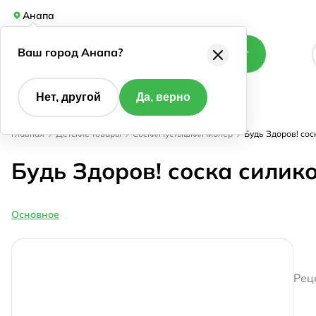
Анапа
Ваш город Анапа?
Каталог
Нет, другой
Да, верно
Главная
Детские товары
Соски/Пустышки/Ниблер
Будь Здоров! со
Будь Здоров! соска силик
Основное
Рец