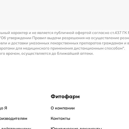
льный характер и не является публичной офертой согласно ст.437 ГК 
 "Об утверждении Правил выдачи разрешения на осуществление роз
вли и доставки указанных лекарственных препаратов гражданам и 
аратами для медицинского применения дистанционным способом".
го врачом, осуществляется до ближайшей аптеки.
Фитофарм
до Я
О компании
оизводителям
Контакты
о действующему
Юридические документы