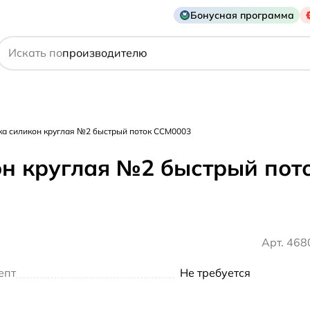
Бонусная программа
действующему веществу
Искать по
производителю
симптому
ска силикон круглая №2 быстрый поток ССМ0003
он круглая №2 быстрый по
Арт. 46
епт
Не требуется