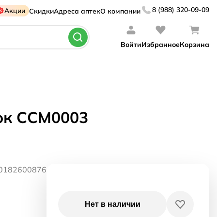
8 (988) 320-09-09
Акции
Скидки
Адреса аптек
О компании
Войти
Избранное
Корзина
ток ССМ0003
80182600876
Нет в наличии