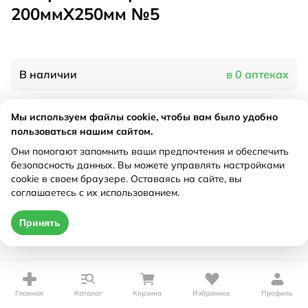
200ммX250мм №5
В наличии
в 0 аптеках
Мы используем файлы cookie, чтобы вам было удобно
Характеристики
пользоваться нашим сайтом.
Рецепт
Они помогают запомнить ваши предпочтения и обеспечить
Не требуется
безопасность данных. Вы можете управлять настройками
cookie в своем браузере. Оставаясь на сайте, вы
Цена действительна только при оформлении онлайн
соглашаетесь с их использованием.
Нет в наличии
Принять
Главная
Каталог
Корзина
Избранное
Профиль