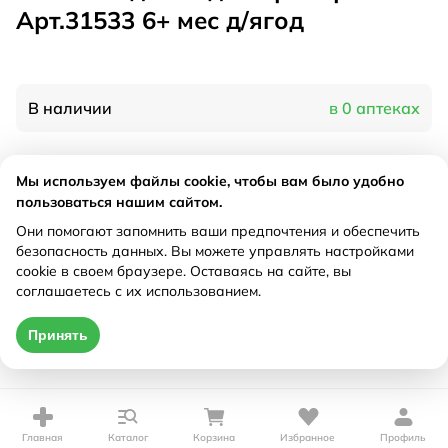
Арт.31533 6+ мес д/ягод
В наличии
в 0 аптеках
Характеристики
Мы используем файлы cookie, чтобы вам было удобно
пользоваться нашим сайтом.
Производитель
Лабби, Китай
Они помогают запомнить ваши предпочтения и обеспечить
Рецепт
Не требуется
безопасность данных. Вы можете управлять настройками
cookie в своем браузере. Оставаясь на сайте, вы
соглашаетесь с их использованием.
Цена действительна только при оформлении онлайн
Принять
Нет в наличии
Главная
Каталог
Корзина
Избранное
Профиль