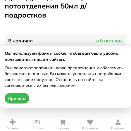
потоотделения 50мл д/
подростков
В наличии
в 0 аптеках
Мы используем файлы cookie, чтобы вам было удобно
пользоваться нашим сайтом.
Характеристики
Они помогают запомнить ваши предпочтения и обеспечить
Рецепт
Не требуется
безопасность данных. Вы можете управлять настройками
cookie в своем браузере. Оставаясь на сайте, вы
соглашаетесь с их использованием.
Цена действительна только при оформлении онлайн
Принять
Нет в наличии
Главная
Каталог
Корзина
Избранное
Профиль