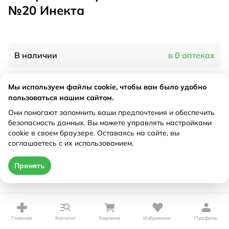
№20 Инекта
В наличии
в 0 аптеках
Мы используем файлы cookie, чтобы вам было удобно
Характеристики
пользоваться нашим сайтом.
Рецепт
Они помогают запомнить ваши предпочтения и обеспечить
Не требуется
безопасность данных. Вы можете управлять настройками
cookie в своем браузере. Оставаясь на сайте, вы
Цена действительна только при оформлении онлайн
соглашаетесь с их использованием.
Нет в наличии
Принять
Главная
Каталог
Корзина
Избранное
Профиль