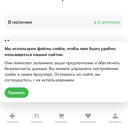
В наличии
в 0 аптеках
Характеристики
Мы используем файлы cookie, чтобы вам было удобно
Рецепт
Не требуется
пользоваться нашим сайтом.
Они помогают запомнить ваши предпочтения и обеспечить
безопасность данных. Вы можете управлять настройками
Цена действительна только при оформлении онлайн
cookie в своем браузере. Оставаясь на сайте, вы
соглашаетесь с их использованием.
Нет в наличии
Принять
Главная
Каталог
Корзина
Избранное
Профиль