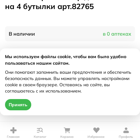
на 4 бутылки арт.82765
В наличии
в 0 аптеках
Характеристики
Мы используем файлы cookie, чтобы вам было удобно
пользоваться нашим сайтом.
Производитель
Авент, Нидерланды
Они помогают запомнить ваши предпочтения и обеспечить
Рецепт
Не требуется
безопасность данных. Вы можете управлять настройками
cookie в своем браузере. Оставаясь на сайте, вы
соглашаетесь с их использованием.
Цена действительна только при оформлении онлайн
Принять
Нет в наличии
Главная
Каталог
Корзина
Избранное
Профиль