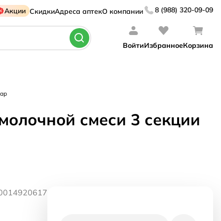
8 (988) 320-09-09
Акции
Скидки
Адреса аптек
О компании
Войти
Избранное
Корзина
 ар
 молочной смеси 3 секции
30014920617