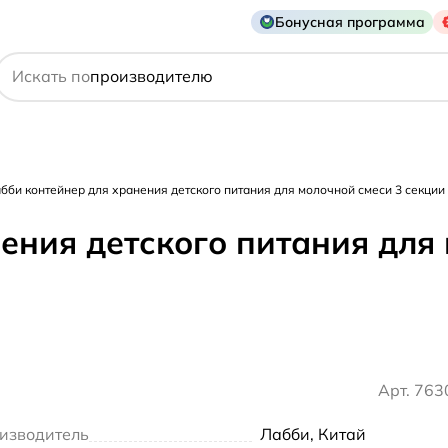
Бонусная программа
действующему веществу
Искать по
производителю
симптому
бби контейнер для хранения детского питания для молочной смеси 3 секции
ения детского питания для
Арт. 76
изводитель
Лабби, Китай