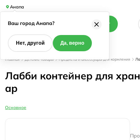
Анапа
Ваш город Анапа?
Каталог
Нет, другой
Да, верно
Главная
Детские товары
Предметы и аксессуары для кормления
Ла
Лабби контейнер для хран
ар
Основное
Про