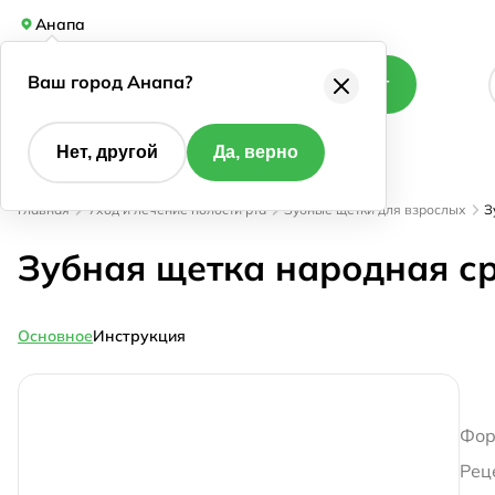
Анапа
Ваш город Анапа?
Каталог
Нет, другой
Да, верно
Главная
Уход и лечение полости рта
Зубные щетки для взрослых
З
Зубная щетка народная ср
Основное
Инструкция
Фор
Рец