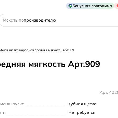
Бонусная программа
действующему веществу
Искать по
производителю
симптому
убная щетка народная средняя мягкость Арт.909
едняя мягкость Арт.909
Арт. 40
ма выпуска
зубная щетка
епт
Не требуется