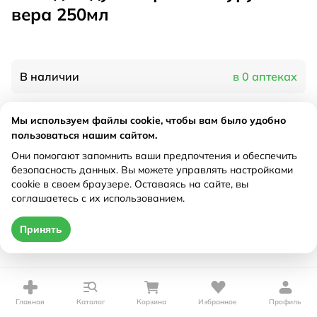
вера 250мл
В наличии
в 0 аптеках
Мы используем файлы cookie, чтобы вам было удобно
Характеристики
пользоваться нашим сайтом.
Рецепт
Они помогают запомнить ваши предпочтения и обеспечить
Не требуется
безопасность данных. Вы можете управлять настройками
cookie в своем браузере. Оставаясь на сайте, вы
Цена действительна только при оформлении онлайн
соглашаетесь с их использованием.
Нет в наличии
Принять
Главная
Каталог
Корзина
Избранное
Профиль