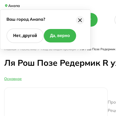
Анапа
Ваш город Анапа?
Каталог
Нет, другой
Да, верно
Главная
Косметика
Уход за лицом премиум
Ля Рош Позе Редермик 
Ля Рош Позе Редермик R у
Основное
Про
Рец