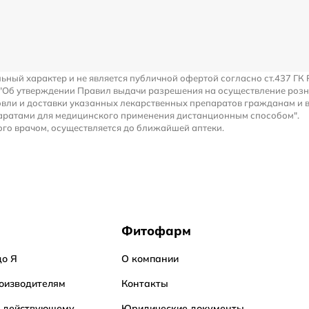
льный характер и не является публичной офертой согласно ст.437 ГК 
 "Об утверждении Правил выдачи разрешения на осуществление роз
вли и доставки указанных лекарственных препаратов гражданам и 
аратами для медицинского применения дистанционным способом".
го врачом, осуществляется до ближайшей аптеки.
Фитофарм
до Я
О компании
оизводителям
Контакты
о действующему
Юридические документы