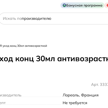
Бонусная программа
действующему веществу
Искать по
производителю
симптому
R уход конц 30мл антивозрастной
ход конц 30мл антивозраст
Арт. 33
изводитель
Лореаль, Франция
епт
Не требуется