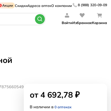
8 (988) 320-09-09
Акции
Скидки
Адреса аптек
О компании
Войти
Избранное
Корзина
ной
37875660549
от 4 692,78 ₽
В наличии в
0 аптеках