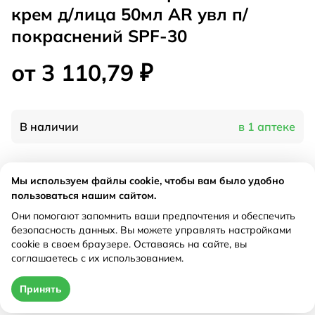
крем д/лица 50мл AR увл п/
покраснений SPF-30
от 3 110,79 ₽
В наличии
в 1 аптеке
Характеристики
Мы используем файлы cookie, чтобы вам было удобно
пользоваться нашим сайтом.
Производитель
Лореаль, Франция
Они помогают запомнить ваши предпочтения и обеспечить
Рецепт
Не требуется
безопасность данных. Вы можете управлять настройками
cookie в своем браузере. Оставаясь на сайте, вы
соглашаетесь с их использованием.
Цена действительна только при оформлении онлайн
Принять
от 3 110,79 ₽
Купить