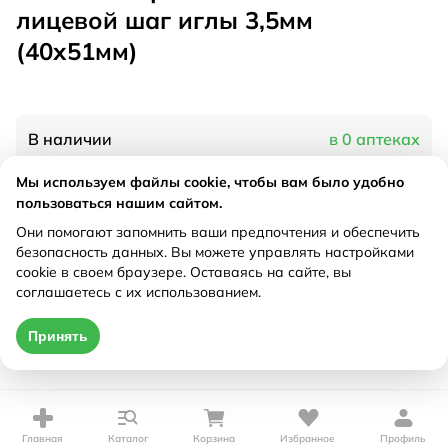
лицевой шаг иглы 3,5мм
(40х51мм)
В наличии
в 0 аптеках
Мы используем файлы cookie, чтобы вам было удобно
пользоваться нашим сайтом.
Характеристики
Они помогают запомнить ваши предпочтения и обеспечить
Рецепт
Не требуется
безопасность данных. Вы можете управлять настройками
cookie в своем браузере. Оставаясь на сайте, вы
соглашаетесь с их использованием.
Цена действительна только при оформлении онлайн
Принять
Нет в наличии
Главная
Каталог
Корзина
Избранное
Профиль