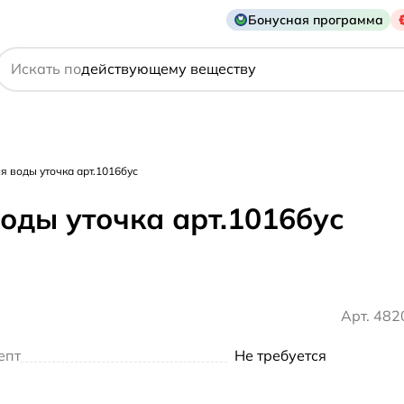
Бонусная программа
названию препарата
Искать по
действующему веществу
производителю
симптому
 воды уточка арт.1016бус
оды уточка арт.1016бус
Арт. 48
епт
Не требуется