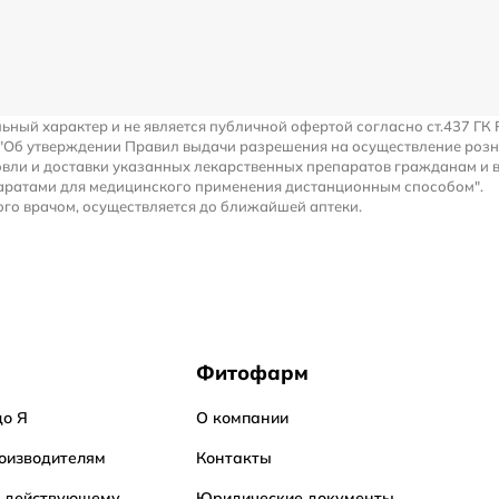
льный характер и не является публичной офертой согласно ст.437 ГК 
 "Об утверждении Правил выдачи разрешения на осуществление роз
вли и доставки указанных лекарственных препаратов гражданам и 
аратами для медицинского применения дистанционным способом".
го врачом, осуществляется до ближайшей аптеки.
Фитофарм
до Я
О компании
оизводителям
Контакты
о действующему
Юридические документы