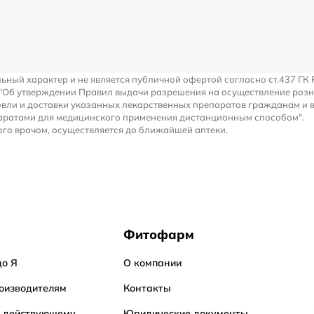
льный характер и не является публичной офертой согласно ст.437 ГК 
 "Об утверждении Правил выдачи разрешения на осуществление роз
вли и доставки указанных лекарственных препаратов гражданам и 
аратами для медицинского применения дистанционным способом".
го врачом, осуществляется до ближайшей аптеки.
Фитофарм
до Я
О компании
оизводителям
Контакты
о действующему
Юридические документы