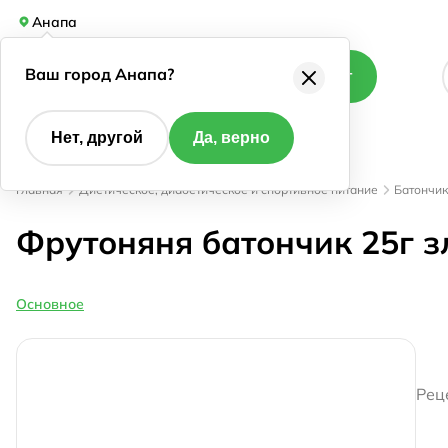
Анапа
Ваш город Анапа?
Каталог
Нет, другой
Да, верно
Главная
Диетическое, диабетическое и спортивное питание
Батончик
Фрутоняня батончик 25г з
Основное
Рец