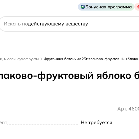
Бонусная программа
названию препарата
Искать по
действующему веществу
производителю
симптому
и, мюсли, сухофрукты
Фрутоняня батончик 25г злаково-фруктовый яблоко 
лаково-фруктовый яблоко б
Арт. 46
епт
Не требуется