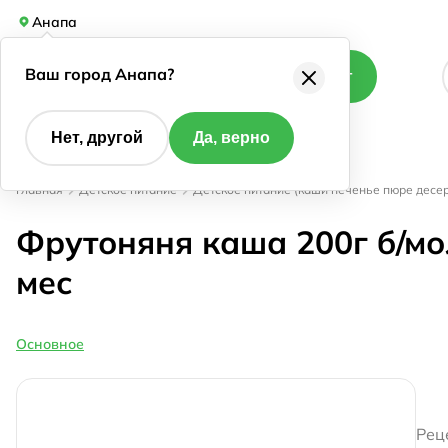
Анапа
Ваш город Анапа?
Каталог
Нет, другой
Да, верно
Главная
Детское питание
Детское питание (каши печенье пюре десе
Фрутоняня каша 200г б/мо
мес
Основное
Рец