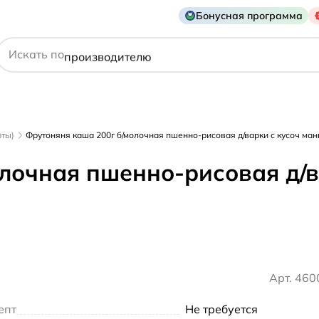
Бонусная программа
действующему веществу
Искать по
производителю
симптому
рты)
Фрутоняня каша 200г б/молочная пшенно-рисовая д/варки с кусоч манг
лочная пшенно-рисовая д/ва
Арт. 46
епт
Не требуется