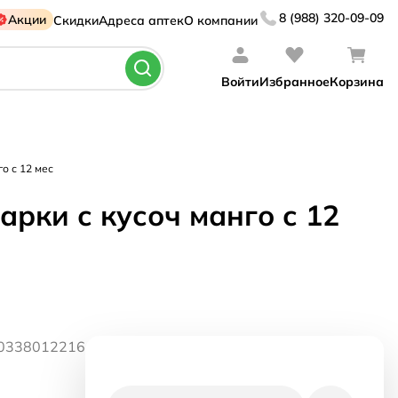
8 (988) 320-09-09
Акции
Скидки
Адреса аптек
О компании
Войти
Избранное
Корзина
о с 12 мес
рки с кусоч манго с 12
00338012216