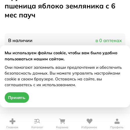
пшеница яблоко земляника с 6
мес пауч
В наличии
в 0 аптеках
Мы используем файлы cookie, чтобы вам было удобно
пользоваться нашим сайтом.
Характеристики
Они помогают запомнить ваши предпочтения и обеспечить
Рецепт
Не требуется
безопасность данных. Вы можете управлять настройками
cookie в своем браузере. Оставаясь на сайте, вы
соглашаетесь с их использованием.
Цена действительна только при оформлении онлайн
Принять
Нет в наличии
Главная
Каталог
Корзина
Избранное
Профиль