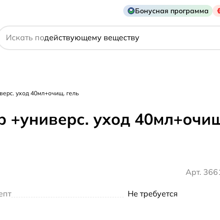
названию препарата
Бонусная программа
действующему веществу
Искать по
производителю
симптому
верс. уход 40мл+очищ. гель
р +универс. уход 40мл+очищ
Арт. 36
епт
Не требуется