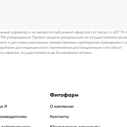
льный характер и не является публичной офертой согласно ст.437 ГК 
 "Об утверждении Правил выдачи разрешения на осуществление роз
вли и доставки указанных лекарственных препаратов гражданам и 
аратами для медицинского применения дистанционным способом".
го врачом, осуществляется до ближайшей аптеки.
Фитофарм
до Я
О компании
оизводителям
Контакты
о действующему
Юридические документы