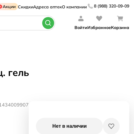
8 (988) 320-09-09
Акции
Скидки
Адреса аптек
О компании
Войти
Избранное
Корзина
. гель
61434009907
Нет в наличии