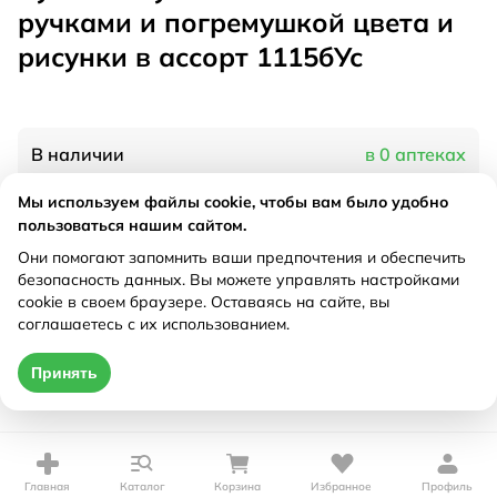
ручками и погремушкой цвета и
рисунки в ассорт 1115бУс
В наличии
в 0 аптеках
Мы используем файлы cookie, чтобы вам было удобно
пользоваться нашим сайтом.
Характеристики
Они помогают запомнить ваши предпочтения и обеспечить
Рецепт
Не требуется
безопасность данных. Вы можете управлять настройками
cookie в своем браузере. Оставаясь на сайте, вы
соглашаетесь с их использованием.
Цена действительна только при оформлении онлайн
Принять
Нет в наличии
Главная
Каталог
Корзина
Избранное
Профиль