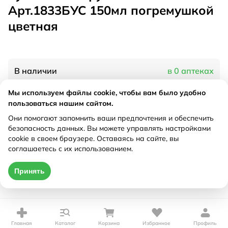
Арт.1833БУС 150мл погремушкой
цветная
В наличии
в 0 аптеках
Мы используем файлы cookie, чтобы вам было удобно
пользоваться нашим сайтом.
Характеристики
Они помогают запомнить ваши предпочтения и обеспечить
Рецепт
Не требуется
безопасность данных. Вы можете управлять настройками
cookie в своем браузере. Оставаясь на сайте, вы
соглашаетесь с их использованием.
Цена действительна только при оформлении онлайн
Принять
Нет в наличии
Главная
Каталог
Корзина
Избранное
Профиль