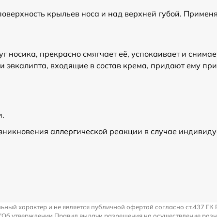
оверхность крыльев носа и над верхней губой. Применя
г носика, прекрасно смягчает её, успокаивает и снима
 и эвкалипта, входящие в состав крема, придают ему п
и.
зникновения аллергической реакции в случае индивиду
льный характер и не является публичной офертой согласно ст.437 ГК 
 "Об утверждении Правил выдачи разрешения на осуществление роз