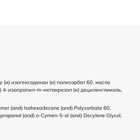
(и) изогексадекан (и) полисорбат 60, масло
) 4-изопропил-m-метакрезол (и) дециленгликоль,
ymer (and) Isohexadecane (and) Polysorbate 60,
lpropanol (and) o-Cymen-5-ol (and) Decylene Glycol,