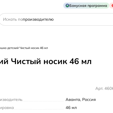
Бонусная программа
действующему веществу
Искать по
производителю
симптому
шко детский Чистый носик 46 мл
ий Чистый носик 46 мл
Арт. 46
изводитель
Аванта, Россия
ировка
46 мл