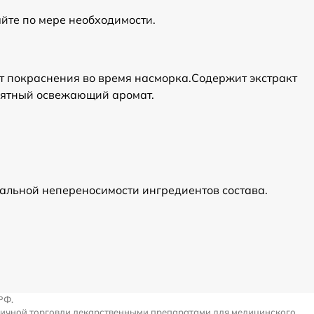
йте по мере необходимости.
ет покраснения во время насморка.Содержит экстракт
риятный освежающий аромат.
альной непереносимости ингредиентов состава.
РФ.
ничной торговли лекарственными препаратами для медицинского