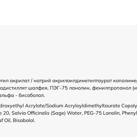
тил акрилат / натрий акрилоилдиметилтаурат кополимер 
тодистиллят шалфея, ПЭГ-75 ланолин, фенилпропанол (и
альфа - бисаболол.
Hydroxyethyl Аcrylate/Sodium Аcryloyldimethyltaurate Сopol
 20, Salvia Оfficinalis (Sage) Water, PEG-75 Lanolin, Pheny
 Oil, Bisabolol.