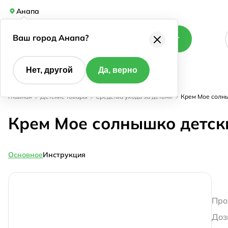
Анапа
Ваш город Анапа?
Каталог
Нет, другой
Да, верно
Главная
Детские товары
Средства ухода за детьми
Крем Мое солны
Крем Мое солнышко детск
Основное
Инструкция
Про
Доз