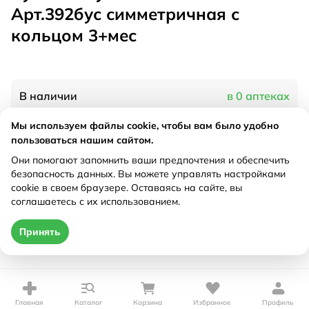
Арт.392бус симметричная с
кольцом 3+мес
В наличии
в 0 аптеках
Мы используем файлы cookie, чтобы вам было удобно
пользоваться нашим сайтом.
Характеристики
Они помогают запомнить ваши предпочтения и обеспечить
Рецепт
Не требуется
безопасность данных. Вы можете управлять настройками
cookie в своем браузере. Оставаясь на сайте, вы
соглашаетесь с их использованием.
Цена действительна только при оформлении онлайн
Принять
Нет в наличии
Главная
Каталог
Корзина
Избранное
Профиль