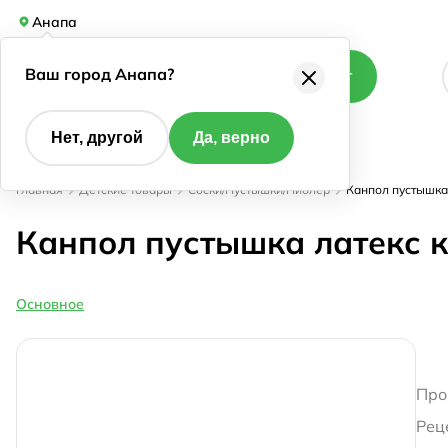
Анапа
Ваш город Анапа?
Каталог
Нет, другой
Да, верно
Главная
Детские товары
Соски/Пустышки/Ниблер
Канпол пустышка 
Канпол пустышка латекс кр
Основное
Про
Рец