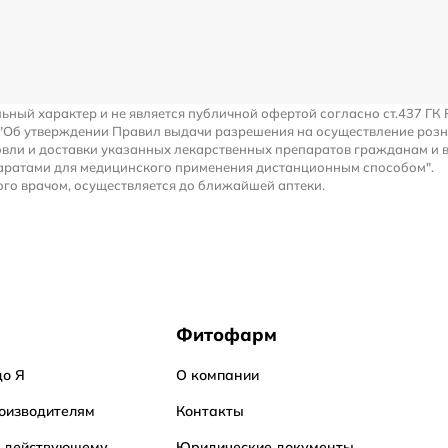
льный характер и не является публичной офертой согласно ст.437 ГК 
 "Об утверждении Правил выдачи разрешения на осуществление роз
вли и доставки указанных лекарственных препаратов гражданам и 
аратами для медицинского применения дистанционным способом".
го врачом, осуществляется до ближайшей аптеки.
Фитофарм
до Я
О компании
оизводителям
Контакты
о действующему
Юридические документы