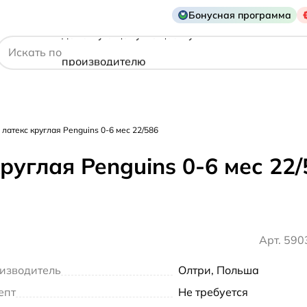
Бонусная программа
действующему веществу
Искать по
производителю
симптому
латекс круглая Penguins 0-6 мес 22/586
углая Penguins 0-6 мес 22/
Арт. 59
изводитель
Олтри, Польша
епт
Не требуется