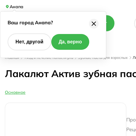
Анапа
Ваш город Анапа?
Каталог
Нет, другой
Да, верно
Главная
Уход и лечение полости рта
Зубные пасты для взрослых
Л
Лакалют Актив зубная па
Основное
Про
Рец