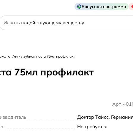
Бонусная программа
названию препарата
действующему веществу
Искать по
производителю
симптому
акалют Актив зубная паста 75мл профилакт
ста 75мл профилакт
Арт. 40
изводитель
Доктор Тайсс, Германи
епт
Не требуется