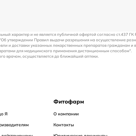
льный характер и не является публичной офертой согласно ст.437 ГК 
 "Об утверждении Правил выдачи разрешения на осуществление роз
вли и доставки указанных лекарственных препаратов гражданам и 
аратами для медицинского применения дистанционным способом".
го врачом, осуществляется до ближайшей аптеки.
Фитофарм
до Я
О компании
оизводителям
Контакты
о действующему
Юридические документы