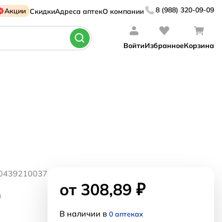
8 (988) 320-09-09
Акции
Скидки
Адреса аптек
О компании
Войти
Избранное
Корзина
10439210037
от 308,89 ₽
я
В наличии в
0 аптеках