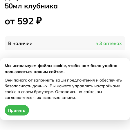
50мл клубника
от 592 ₽
В наличии
в 3 аптеках
Характеристики
Мы используем файлы cookie, чтобы вам было удобно
пользоваться нашим сайтом.
Производитель
Реккит, Польша
Они помогают запомнить ваши предпочтения и обеспечить
Рецепт
Не требуется
безопасность данных. Вы можете управлять настройками
cookie в своем браузере. Оставаясь на сайте, вы
соглашаетесь с их использованием.
Цена действительна только при оформлении онлайн
Принять
от 592 ₽
Купить