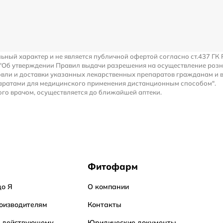
льный характер и не является публичной офертой согласно ст.437 ГК 
 "Об утверждении Правил выдачи разрешения на осуществление роз
вли и доставки указанных лекарственных препаратов гражданам и 
аратами для медицинского применения дистанционным способом".
го врачом, осуществляется до ближайшей аптеки.
Фитофарм
до Я
О компании
оизводителям
Контакты
о действующему
Юридические документы