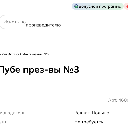
Бонусная программа
действующему веществу
Искать по
производителю
симптому
ибл Экстра Лубе през-вы №3
Лубе през-вы №3
Арт. 46
изводитель
Реккит, Польша
епт
Не требуется