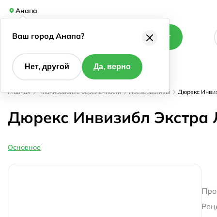
Анапа
Ваш город Анапа?
Каталог
Нет, другой
Да, верно
Главная
Планирование беременности
Презервативы
Дюрекс Инвиз
Дюрекс Инвизибл Экстра 
Основное
Про
Рец