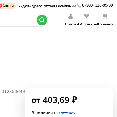
8 (988) 320-09-09
Акции
Скидки
Адреса аптек
О компании
Войти
Избранное
Корзина
80012390649
от 403,69 ₽
В наличии в
0 аптеках