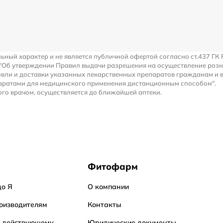
льный характер и не является публичной офертой согласно ст.437 ГК 
 "Об утверждении Правил выдачи разрешения на осуществление роз
вли и доставки указанных лекарственных препаратов гражданам и 
аратами для медицинского применения дистанционным способом".
го врачом, осуществляется до ближайшей аптеки.
Фитофарм
до Я
О компании
оизводителям
Контакты
о действующему
Юридические документы