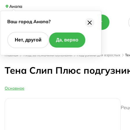
Анапа
Ваш город Анапа?
Каталог
Нет, другой
Да, верно
Главная
Уход за лежачими больными
Подгузники для взрослых
Те
Тена Слип Плюс подгузни
Основное
Рец