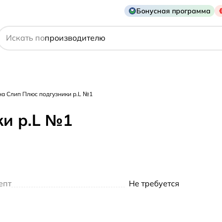
Бонусная программа
действующему веществу
Искать по
производителю
симптому
на Слип Плюс подгузники р.L №1
ки р.L №1
епт
Не требуется