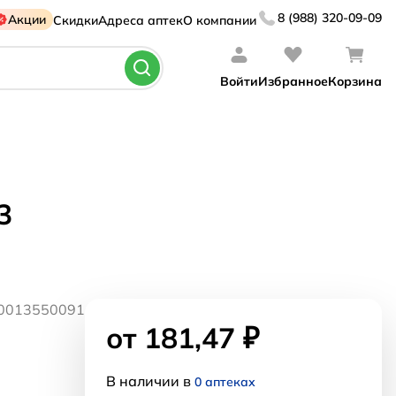
8 (988) 320-09-09
Акции
Скидки
Адреса аптек
О компании
Войти
Избранное
Корзина
3
40013550091
от 181,47 ₽
В наличии в
0 аптеках