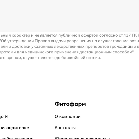
льный характер и не является публичной офертой согласно ст.437 ГК 
 "Об утверждении Правил выдачи разрешения на осуществление роз
вли и доставки указанных лекарственных препаратов гражданам и 
аратами для медицинского применения дистанционным способом".
го врачом, осуществляется до ближайшей аптеки.
Фитофарм
до Я
О компании
оизводителям
Контакты
о действующему
Юридические документы