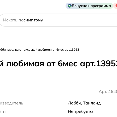
Бонусная программа
производителю
Искать по
симптому
бби тарелка с присоской любимая от 6мес арт.13953
й любимая от 6мес арт.1395
Арт. 46
изводитель
Лабби, Таиланд
епт
Не требуется