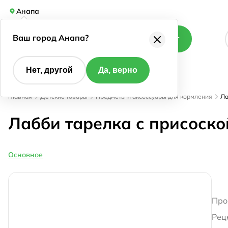
Анапа
Ваш город Анапа?
Каталог
Нет, другой
Да, верно
Главная
Детские товары
Предметы и аксессуары для кормления
Ла
Лабби тарелка с присоско
Основное
Про
Рец