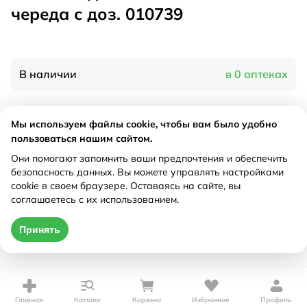
череда с доз. 010739
В наличии
в 0 аптеках
Характеристики
Мы используем файлы cookie, чтобы вам было удобно
пользоваться нашим сайтом.
Производитель
Весна, Россия
Они помогают запомнить ваши предпочтения и обеспечить
Рецепт
Не требуется
безопасность данных. Вы можете управлять настройками
cookie в своем браузере. Оставаясь на сайте, вы
соглашаетесь с их использованием.
Цена действительна только при оформлении онлайн
Принять
Нет в наличии
Главная
Каталог
Корзина
Избранное
Профиль