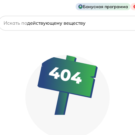
названию препарата
Бонусная программа
действующему веществу
Искать по
производителю
симптому