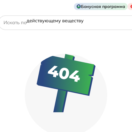
названию препарата
Бонусная программа
действующему веществу
Искать по
производителю
симптому