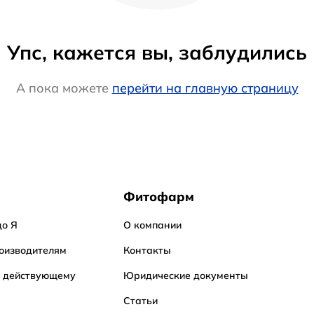
Упс, кажется вы, заблудились
А пока можете
перейти на главную страницу
Фитофарм
до Я
О компании
оизводителям
Контакты
о действующему
Юридические документы
Статьи