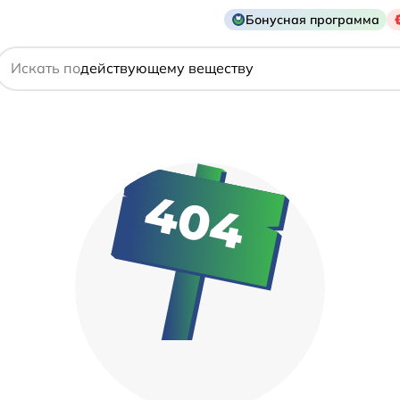
Бонусная программа
названию препарата
Искать по
действующему веществу
производителю
симптому