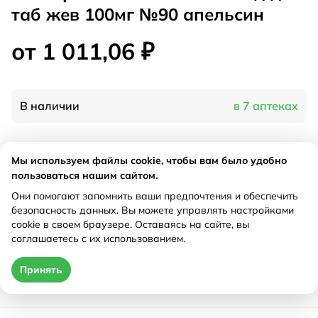
таб жев 100мг №90 апельсин
от 1 011,06 ₽
В наличии
в 7 аптеках
Характеристики
Мы используем файлы cookie, чтобы вам было удобно
пользоваться нашим сайтом.
Производитель
Солгар, США
Они помогают запомнить ваши предпочтения и обеспечить
Рецепт
Не требуется
безопасность данных. Вы можете управлять настройками
cookie в своем браузере. Оставаясь на сайте, вы
соглашаетесь с их использованием.
Цена действительна только при оформлении онлайн
Принять
от 1 011,06 ₽
Купить