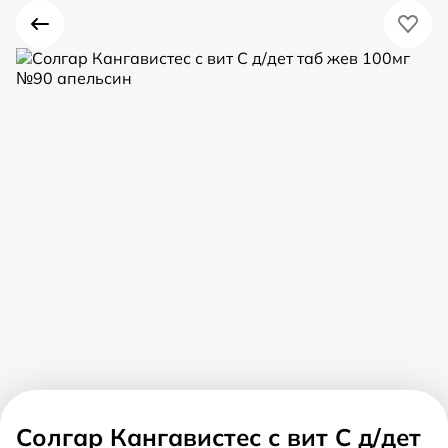
Солгар Кангавистес с вит С д/дет