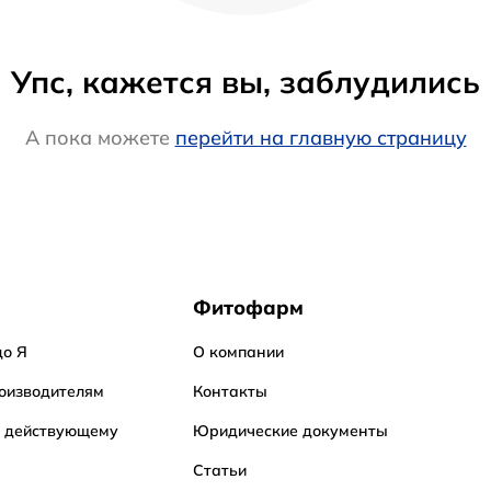
Упс, кажется вы, заблудились
А пока можете
перейти на главную страницу
Фитофарм
до Я
О компании
оизводителям
Контакты
о действующему
Юридические документы
Статьи