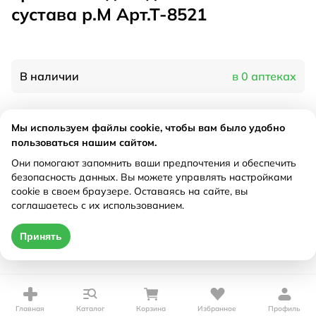
сустава р.М Арт.Т-8521
В наличии
в 0 аптеках
Характеристики
Мы используем файлы cookie, чтобы вам было удобно
пользоваться нашим сайтом.
Производитель
Тривес, Россия
Они помогают запомнить ваши предпочтения и обеспечить
Рецепт
Не требуется
безопасность данных. Вы можете управлять настройками
cookie в своем браузере. Оставаясь на сайте, вы
соглашаетесь с их использованием.
Цена действительна только при оформлении онлайн
Принять
Нет в наличии
Главная
Каталог
Корзина
Избранное
Профиль